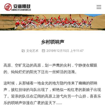
乡村唢呐声
文化艺术
2019年12月15日 上午11:47
高原、空旷无边的高原，划一声鹰的尖利，宁静便在耀眼
的、灿灿烂烂的阳光下泛出一丝鲜活的涟漪。
这时候，从那铺着一地金光的地方隐约传来了幽幽的唢呐
声，披红挂绿的马队出现了，鲜艳似一粒红枣的新娘子出现
了。迎亲的队伍在辽阔的高原上游弋向另一个山峁，喜喜乐
乐的唢呐声弥漫在广袤的蓝天下……