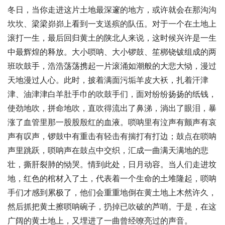
冬日，当你走进这片土地最深邃的地方，或许就会在那沟沟
坎坎、梁梁峁峁上看到一支送殡的队伍。对于一个在土地上
滚打一生，最后回归黄土的陕北人来说，这时候兴许是一生
中最辉煌的释放。大小唢呐、大小锣鼓、笙梆铙钹组成的两
班吹鼓手，浩浩荡荡携起一片滚涌如潮般的大悲大恸，漫过
天地漫过人心。此时，披着满面污垢羊皮大袄，扎着汗津
津、油津津白羊肚手巾的吹鼓手们，面对纷纷扬扬的纸钱，
使劲地吹，拼命地吹，直吹得流出了鼻涕，淌出了眼泪，暴
涨了血管里那一股股殷红的血液。唢呐里有泣声有颤声有哀
声有叹声，锣鼓中有重击有轻击有揣打有打边；鼓点在唢呐
声里跳跃，唢呐声在鼓点中交织，汇成一曲满天满地的悲
壮，撕肝裂肺的恸哭。情到此处，日月动容。当人们走进坟
地，红色的棺材入了土，代表着一个生命的土堆隆起，唢呐
手们才感到累极了，他们会重重地倒在黄土地上木然许久，
然后抓把黄土擦唢呐碗子，扔掉已吹破的芦哨。于是，在这
广阔的黄土地上，又埋进了一曲曾经嘹亮过的声音。