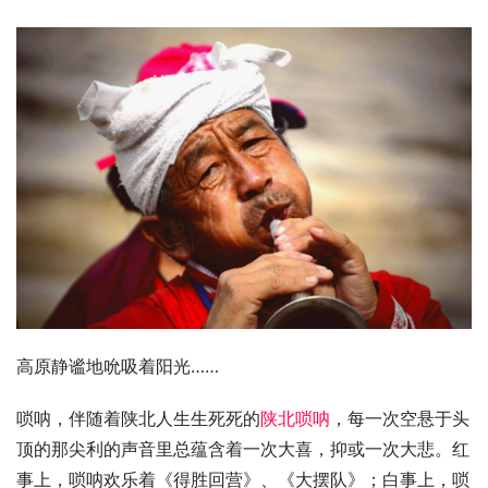
高原静谧地吮吸着阳光……
唢呐，伴随着陕北人生生死死的
陕北唢呐
，每一次空悬于头
顶的那尖利的声音里总蕴含着一次大喜，抑或一次大悲。红
事上，唢呐欢乐着《得胜回营》、《大摆队》；白事上，唢