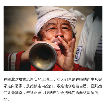
在陕北这块古老厚实的土地上，女人们总是在唢呐声中从娘
家走向婆家，从姑娘走向媳妇，艰难地创造着自己。直到她
们儿孙满堂，寿终正寝，唢呐声又会把她们送向这深沉的土
地。