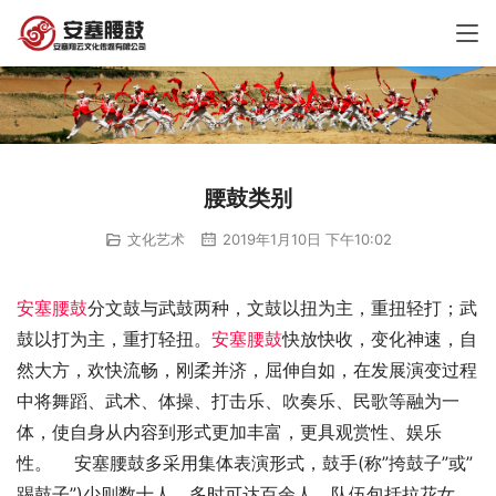
腰鼓类别
文化艺术
2019年1月10日 下午10:02
安塞腰鼓
分文鼓与武鼓两种，文鼓以扭为主，重扭轻打；武
鼓以打为主，重打轻扭。
安塞腰鼓
快放快收，变化神速，自
然大方，欢快流畅，刚柔并济，屈伸自如，在发展演变过程
中将舞蹈、武术、体操、打击乐、吹奏乐、民歌等融为一
体，使自身从内容到形式更加丰富，更具观赏性、娱乐
性。    安塞腰鼓多采用集体表演形式，鼓手(称”挎鼓子”或”
踢鼓子”)少则数十人，多时可达百余人。队伍包括拉花女