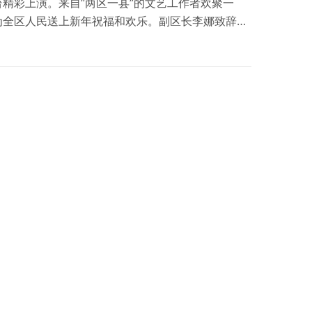
精彩上演。来自“两区一县”的文艺工作者欢聚一
为全区人民送上新年祝福和欢乐。副区长李娜致辞。
拉开帷幕，歌曲《东方红》、歌伴舞《赶牲灵》、陕
唱《挡不住的思念》、小品《借钱》、民间舞蹈《霸
》、歌曲《信天游永唱中国梦》、舞蹈《鼓舞小康
从民歌，民间舞蹈、戏剧、曲艺、地方小戏小品…