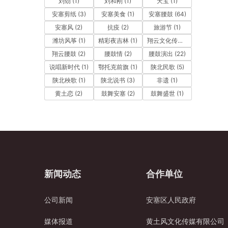
刘劲
(1)
刘和刚
(1)
天宝
(1)
安塞剪纸
(3)
安塞美食
(1)
安塞腰鼓
(64)
安塞风
(2)
抗疫
(2)
旅游节
(1)
潍坊风筝
(1)
精彩夜吉林
(1)
翔云文化传媒
(25)
翔云腰鼓
(2)
腰鼓情
(2)
腰鼓演出
(22)
说唱新时代
(1)
鄂托克前旗
(1)
陕北民歌
(5)
陕北秧歌
(1)
陕北说书
(3)
非遗
(1)
黄土恋
(2)
鼓舞安塞
(2)
鼓舞盛世
(1)
新闻动态
合作单位
公司新闻
安塞区人民政府
媒体报道
黄土风文化传媒有限公司