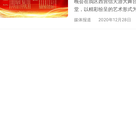
晚会在我区西营信天游大舞台
堂，以精彩纷呈的艺术形式
演出在一首欢快的大秧歌中
媒体报道
2020年12月28日
北说书《家乡美》、民歌联
王鞭》、戏剧联唱《梨园春
梦》等节目一一精彩上演，