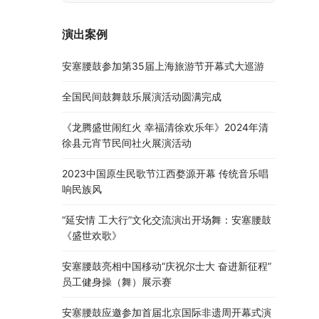
演出案例
安塞腰鼓参加第35届上海旅游节开幕式大巡游
全国民间鼓舞鼓乐展演活动圆满完成
《龙腾盛世闹红火 幸福清徐欢乐年》2024年清
徐县元宵节民间社火展演活动
2023中国原生民歌节江西婺源开幕 传统音乐唱
响民族风
“延安情 工大行”文化交流演出开场舞：安塞腰鼓
《盛世欢歌》
安塞腰鼓亮相中国移动“庆祝尔士大 奋进新征程”
员工健身操（舞）展示赛
安塞腰鼓应邀参加首届北京国际非遗周开幕式演