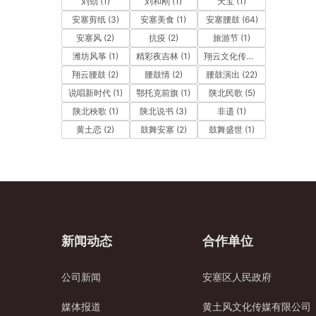
刘劲
(1)
刘和刚
(1)
天宝
(1)
安塞剪纸
(3)
安塞美食
(1)
安塞腰鼓
(64)
安塞风
(2)
抗疫
(2)
旅游节
(1)
潍坊风筝
(1)
精彩夜吉林
(1)
翔云文化传媒
(25)
翔云腰鼓
(2)
腰鼓情
(2)
腰鼓演出
(22)
说唱新时代
(1)
鄂托克前旗
(1)
陕北民歌
(5)
陕北秧歌
(1)
陕北说书
(3)
非遗
(1)
黄土恋
(2)
鼓舞安塞
(2)
鼓舞盛世
(1)
新闻动态
合作单位
公司新闻
安塞区人民政府
媒体报道
黄土风文化传媒有限公司