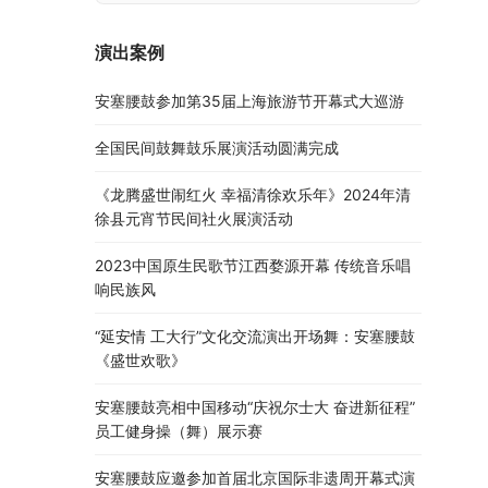
演出案例
安塞腰鼓参加第35届上海旅游节开幕式大巡游
全国民间鼓舞鼓乐展演活动圆满完成
《龙腾盛世闹红火 幸福清徐欢乐年》2024年清
徐县元宵节民间社火展演活动
2023中国原生民歌节江西婺源开幕 传统音乐唱
响民族风
“延安情 工大行”文化交流演出开场舞：安塞腰鼓
《盛世欢歌》
安塞腰鼓亮相中国移动“庆祝尔士大 奋进新征程”
员工健身操（舞）展示赛
安塞腰鼓应邀参加首届北京国际非遗周开幕式演